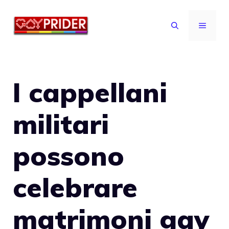
Vai
al
MENU
contenuto
I cappellani
militari
possono
celebrare
matrimoni gay