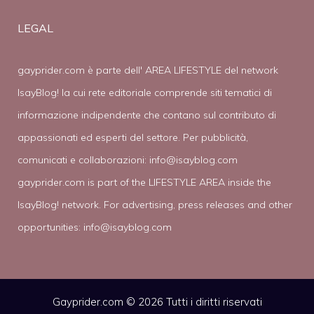
LEGAL
gayprider.com è parte dell' AREA LIFESTYLE del network
IsayBlog! la cui rete editoriale comprende siti tematici di
informazione indipendente che contano sul contributo di
appassionati ed esperti del settore. Per pubblicità,
comunicati e collaborazioni:
info@isayblog.com
gayprider.com is part of the LIFESTYLE AREA inside the
IsayBlog! network. For advertising, press releases and other
opportunities:
info@isayblog.com
Gayprider.com © 2026 Tutti i diritti riservati