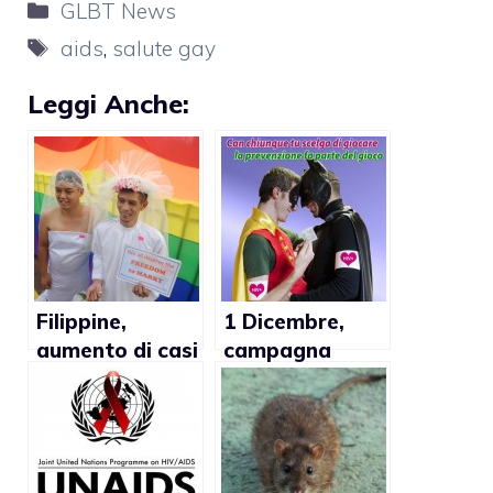
Categorie
GLBT News
Tag
aids
,
salute gay
Leggi Anche:
Filippine,
1 Dicembre,
aumento di casi
campagna
di HIV
nazionale
Arcigay alla
lotta HIV e
AIDS