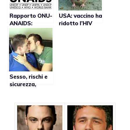
Rapporto ONU-
USA: vaccino ha
ANAIDS:
ridotto l’HIV
diffusione HIV
negli animali
in Europa
Sesso, rischi e
sicurezza,
campagna per
la prevenzione
dell’Aids