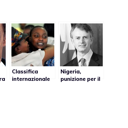
Classifica
Nigeria,
ra
internazionale
punizione per il
delle storie
matrimonio gay
ay
LGBT del 2011
troppo dura