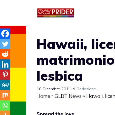
Vai
al
contenuto
Hawaii, lice
matrimonio
lesbica
10 Dicembre 2011
di
Redazione
Home
»
GLBT News
»
Hawaii, lice
Spread the love