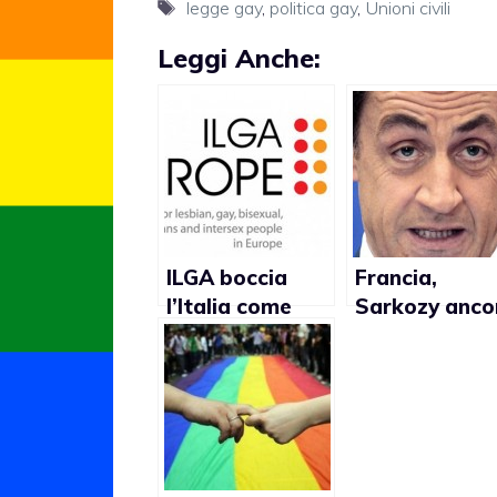
Tag
legge gay
,
politica gay
,
Unioni civili
Leggi Anche:
ILGA boccia
Francia,
l’Italia come
Sarkozy anco
paese meno
contro
gay friendly in
matrimonio g
Europa dopo
Cipro