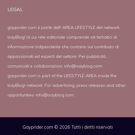
LEGAL
gayprider.com è parte dell' AREA LIFESTYLE del network
IsayBlog! la cui rete editoriale comprende siti tematici di
informazione indipendente che contano sul contributo di
appassionati ed esperti del settore. Per pubblicità,
comunicati e collaborazioni:
info@isayblog.com
gayprider.com is part of the LIFESTYLE AREA inside the
IsayBlog! network. For advertising, press releases and other
opportunities:
info@isayblog.com
Gayprider.com © 2026 Tutti i diritti riservati