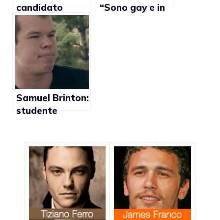
candidato
“Sono gay e in
presidente
cerca dei miei
Eduardo
diritti”
Duhalde vuole
sopprimere
legge sul
matrimonio gay
Samuel Brinton:
studente
americano
denuncia le
torture come
“cura gay” dal
padre