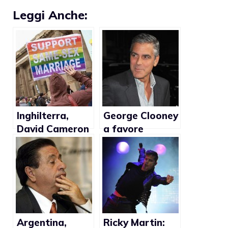
Leggi Anche:
Inghilterra,
George Clooney
David Cameron
a favore
ritiene che il
dell’abolizione
matrimonio gay
della
sia giusto
Proposition 8
Argentina,
Ricky Martin: