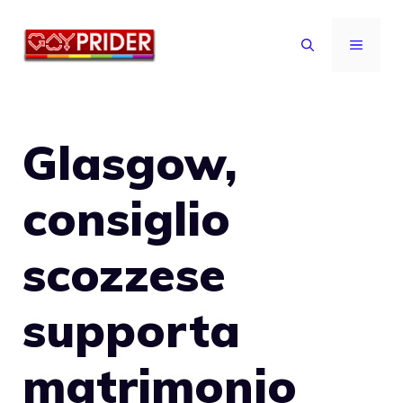
Vai
al
MENU
contenuto
Glasgow,
consiglio
scozzese
supporta
matrimonio