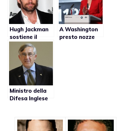
Hugh Jackman
A Washington
sostiene il
presto nozze
matrimonio gay
gay?
in Australia
Ministro della
Difesa Inglese
Gerald
Howarth: “Il
matrimonio gay
è un passo