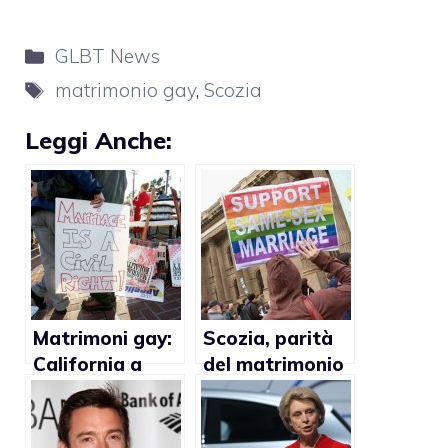
Categorie
GLBT News
Tag
matrimonio gay
,
Scozia
Leggi Anche:
Matrimoni gay:
Scozia, parità
California a
del matrimonio
favore
gay entro il
2013