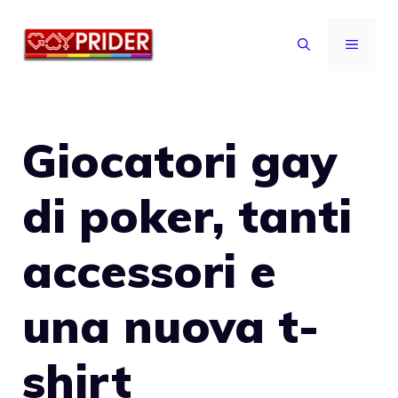
Vai
al
MENU
contenuto
Giocatori gay
di poker, tanti
accessori e
una nuova t-
shirt