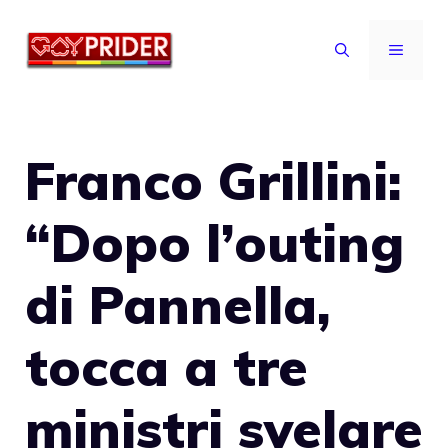
Vai
al
MENU
contenuto
Franco Grillini:
“Dopo l’outing
di Pannella,
tocca a tre
ministri svelare