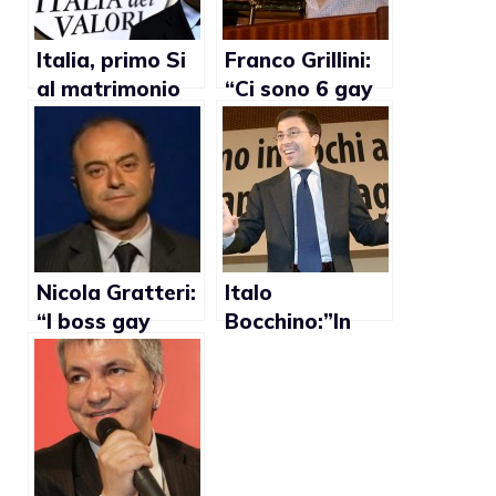
Italia, primo Si
Franco Grillini:
al matrimonio
“Ci sono 6 gay
gay di un
nella Lega”
partito politico
Nicola Gratteri:
Italo
“I boss gay
Bocchino:”In
rischiano la vita
Italia c’è già
se fanno
stato un
outing”
premier gay”