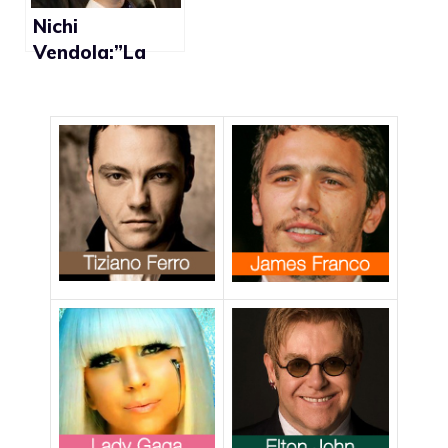
Nichi
Vendola:”La
mia
omosessualità?
Più facile dirlo
ai preti che al
partito”