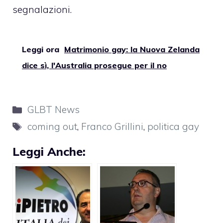
segnalazioni.
Leggi ora
Matrimonio gay: la Nuova Zelanda
dice sì, l'Australia prosegue per il no
Categorie
GLBT News
Tag
coming out
,
Franco Grillini
,
politica gay
Leggi Anche: