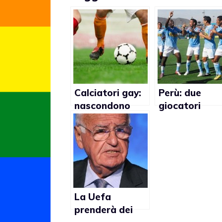
Calciatori gay:
Perù: due
nascondono
giocatori
l’omosessualità
multati per
per colpa di
essersi
tifosi e
accarezzati
rappresentanti
La Uefa
prenderà dei