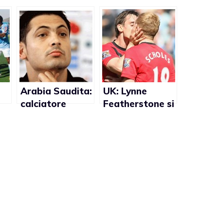
Arabia Saudita:
UK: Lynne
calciatore
Featherstone si
multato per
impegnerà
insulti omofobi
affinchè i
ad un
calciatori gay
compagno
possano fare
coming out