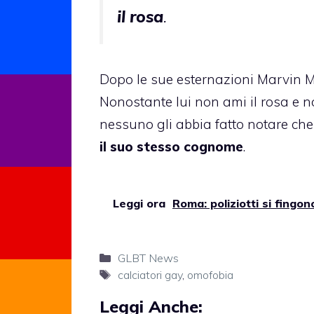
il rosa
.
Dopo le sue esternazioni Marvin Ma
Nonostante lui non ami il rosa e n
nessuno gli abbia fatto notare ch
il suo stesso cognome
.
Leggi ora
Roma: poliziotti si fingon
Categorie
GLBT News
Tag
calciatori gay
,
omofobia
Leggi Anche: