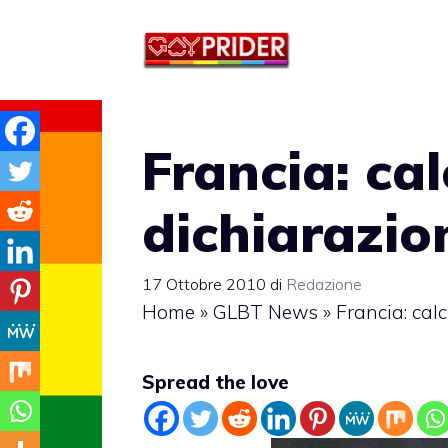
Vai
al
contenuto
Francia: cal
dichiarazi
17 Ottobre 2010
di
Redazione
Home
»
GLBT News
»
Francia: cal
Spread the love