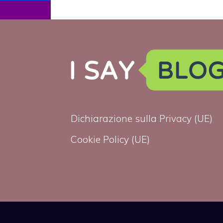
provvedimenti
contro Vlatko
Markovic dopo
le sue
dichiarazioni
omofobe
Dichiarazione sulla Privacy (UE)
Cookie Policy (UE)