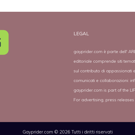
LEGAL
gayprider.com è parte dell' AR
editoriale comprende siti tema
sul contributo di appassionati e
comunicati e collaborazioni:
in
gayprider.com is part of the L
For advertising, press releases
Gayprider.com © 2026 Tutti i diritti riservati