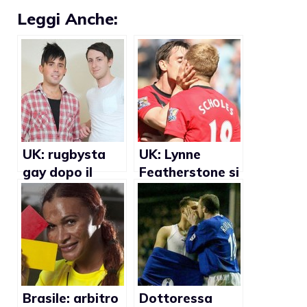
Leggi Anche:
UK: rugbysta
UK: Lynne
gay dopo il
Featherstone si
coma
impegnerà
affinchè i
calciatori gay
possano fare
coming out
Brasile: arbitro
Dottoressa