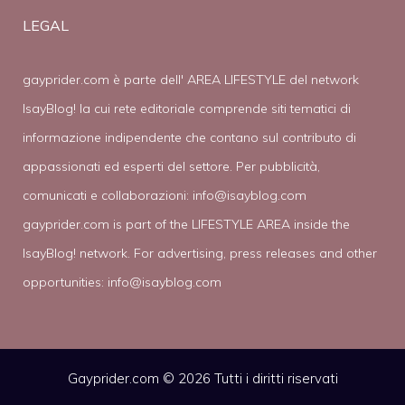
LEGAL
gayprider.com è parte dell' AREA LIFESTYLE del network
IsayBlog! la cui rete editoriale comprende siti tematici di
informazione indipendente che contano sul contributo di
appassionati ed esperti del settore. Per pubblicità,
comunicati e collaborazioni:
info@isayblog.com
gayprider.com is part of the LIFESTYLE AREA inside the
IsayBlog! network. For advertising, press releases and other
opportunities:
info@isayblog.com
Gayprider.com © 2026 Tutti i diritti riservati