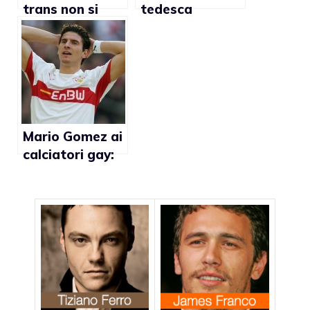
trans non si
tedesca
sente
afferma: “In
discriminato
Italia i
calciatori gay si
riuniscono per
parlare della
loro condizione”
Mario Gomez ai
calciatori gay:
“Fate coming
out”