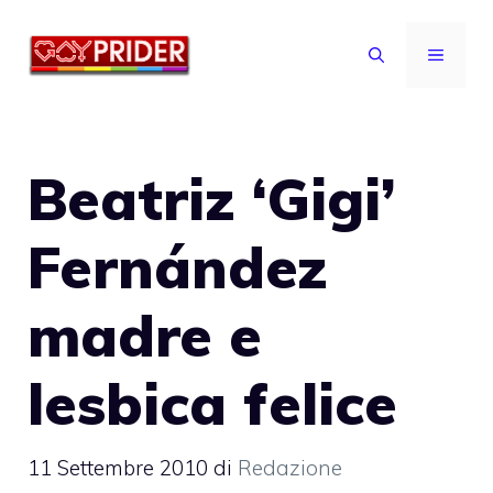
Vai
al
MENU
contenuto
Beatriz ‘Gigi’
Fernández
madre e
lesbica felice
11 Settembre 2010
di
Redazione