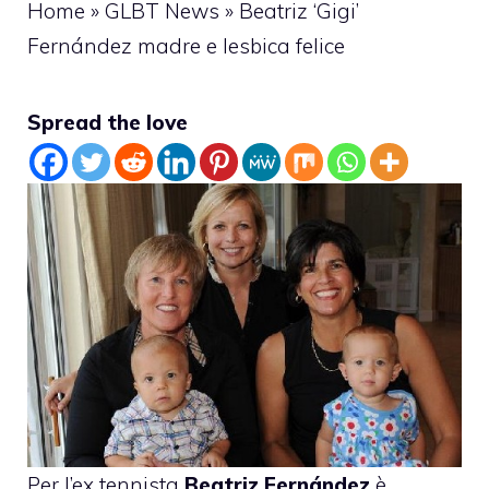
Home
»
GLBT News
»
Beatriz ‘Gigi’
Fernández madre e lesbica felice
Spread the love
Per l’ex tennista
Beatriz Fernández
è