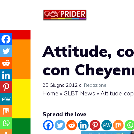
Vai
al
contenuto
Attitude, co
con Cheyen
25 Giugno 2012
di
Redazione
Home
»
GLBT News
»
Attitude, co
Spread the love