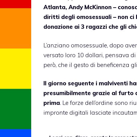
Atlanta, Andy McKinnon – conosci
diritti degli omosessuali – non c
donazione ai 3 ragazzi che gli c
L’anziano omosessuale, dopo aver f
versato loro 10 dollari, pensava d
però, che il gesto di beneficenza gl
Il giorno seguente i malviventi h
presumibilmente grazie al furto 
prima
. Le forze dell’ordine sono ri
impronte digitali lasciate incautam