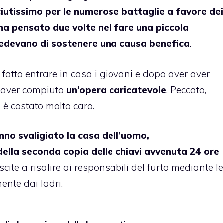
utissimo per le numerose battaglie a favore dei
i ha pensato due volte nel fare una piccola
hiedevano di sostenere una causa benefica
.
atto entrare in casa i giovani e dopo aver aver
i aver compiuto
un’opera caricatevole
. Peccato,
i è costato molto caro.
anno svaligiato la casa dell’uomo,
della seconda copia delle chiavi avvenuta 24 ore
uscite a risalire ai responsabili del furto mediante le
ente dai ladri.