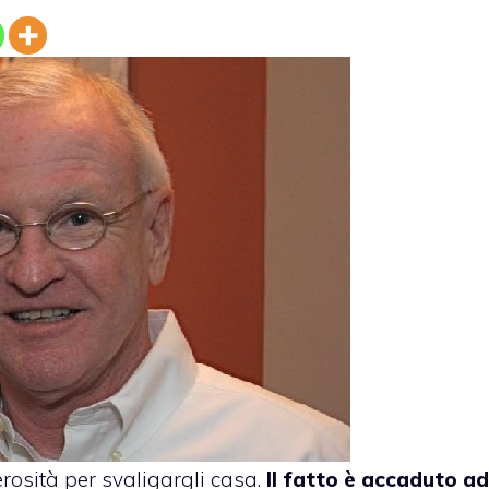
rosità per svaligargli casa.
Il fatto è accaduto ad