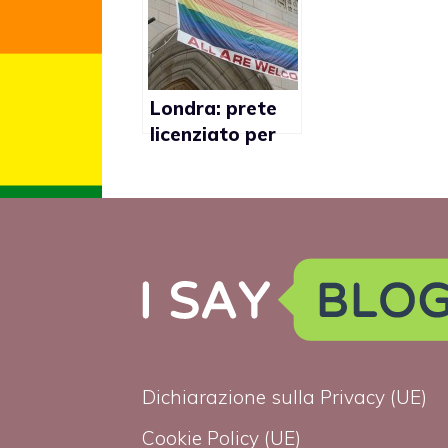
via il processo
”Omosessuale
frocio e
ricchione”‎
Londra: prete
licenziato per
aver fatto
proposte
indecenti a
coppia gay
Dichiarazione sulla Privacy (UE)
Cookie Policy (UE)