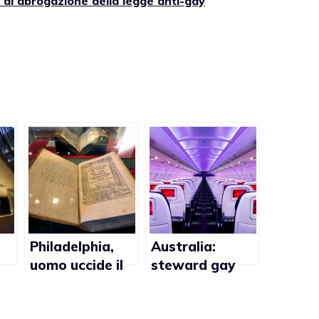
 di abrogazione della legge anti-gay
Philadelphia,
Australia:
uomo uccide il
steward gay
a
compagno: “Era
chiede un
gay e la Bibbia
risarcimento di