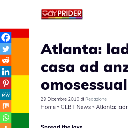
Vai
al
contenuto
Atlanta: lad
casa ad an
omosessual
29 Dicembre 2010
di
Redazione
Home
»
GLBT News
»
Atlanta: lad
Spread the love