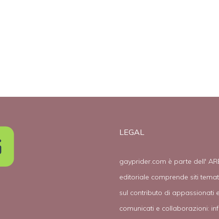
,
mi ha detto di
50000 dollari
lapidarlo”
per ingiusto
licenziamento
LEGAL
gayprider.com è parte dell' AR
editoriale comprende siti tema
sul contributo di appassionati e
comunicati e collaborazioni:
in