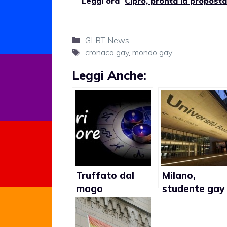
Leggi ora
Cipro, pronta la proposta
Categorie
GLBT News
Tag
cronaca gay
,
mondo gay
Leggi Anche:
Truffato dal
Milano,
mago
studente gay
specializzato in
aggredito all
amori gay: al
Bocconi: