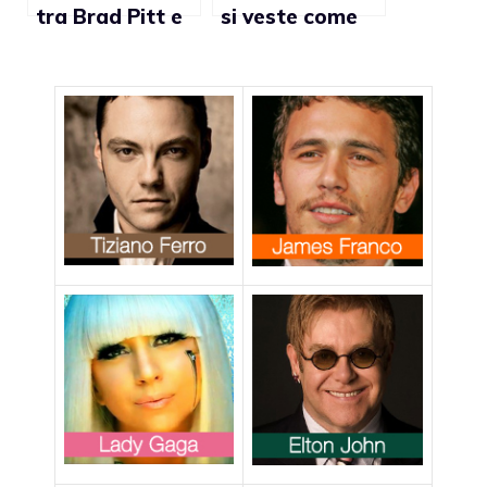
tra Brad Pitt e
si veste come
Angelina Jolie
un bambino. I
rompe
genitori
l’impegno
approvano
sull’uguaglianza
del matrimonio