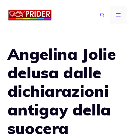
Vai
al
MENU
contenuto
Angelina Jolie
delusa dalle
dichiarazioni
antigay della
suocera