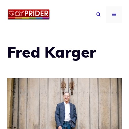
Vai
al
MENU
contenuto
Fred Karger