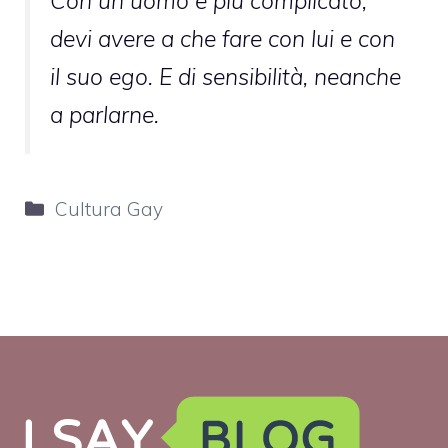
Con un uomo è più complicato,
devi avere a che fare con lui e con
il suo ego. E di sensibilità, neanche
a parlarne.
Categorie
Cultura Gay