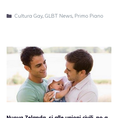
Categorie
Cultura Gay
,
GLBT News
,
Primo Piano
Nuova Zelanda, si alle unioni civili, no a