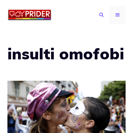
Vai
al
MENU
contenuto
insulti omofobi