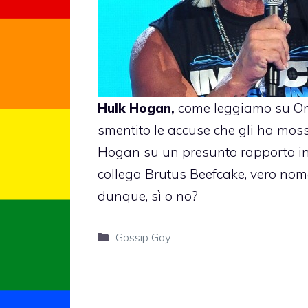
Hulk Hogan
,
come leggiamo su O
smentito le accuse che gli ha moss
Hogan su un presunto rapporto inti
collega Brutus Beefcake, vero nom
dunque, sì o no?
Categorie
Gossip Gay