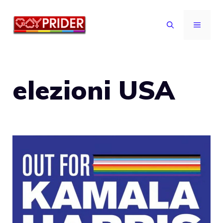
Vai
al
MENU
contenuto
elezioni USA