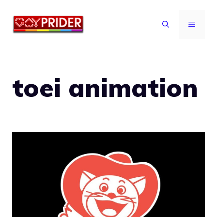
Vai
al
MENU
contenuto
toei animation