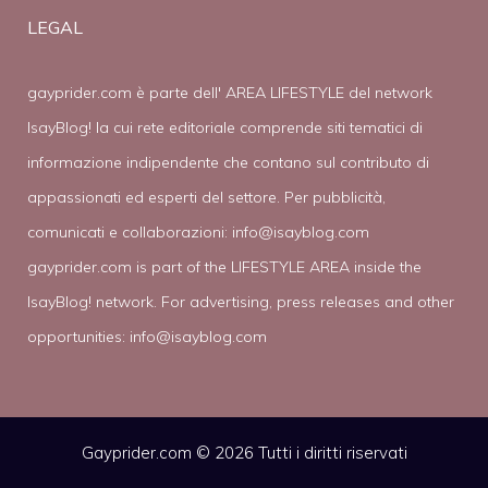
LEGAL
gayprider.com è parte dell' AREA LIFESTYLE del network
IsayBlog! la cui rete editoriale comprende siti tematici di
informazione indipendente che contano sul contributo di
appassionati ed esperti del settore. Per pubblicità,
comunicati e collaborazioni:
info@isayblog.com
gayprider.com is part of the LIFESTYLE AREA inside the
IsayBlog! network. For advertising, press releases and other
opportunities:
info@isayblog.com
Gayprider.com © 2026 Tutti i diritti riservati