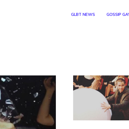
GLBT NEWS
GOSSIP GA