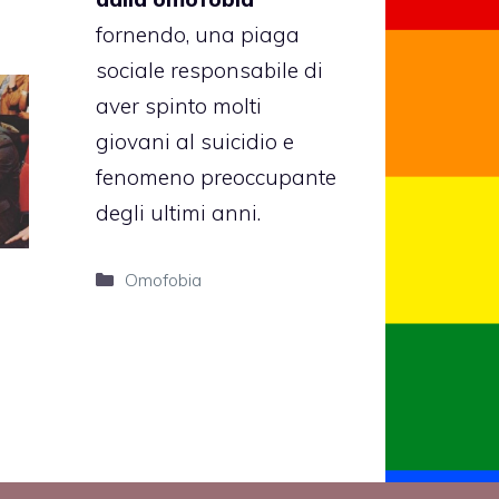
fornendo, una piaga
sociale responsabile di
aver spinto molti
giovani al suicidio e
fenomeno preoccupante
degli ultimi anni.
Categorie
Omofobia