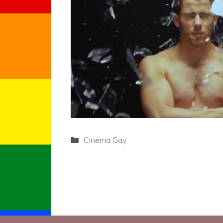
Categorie
Cinema Gay