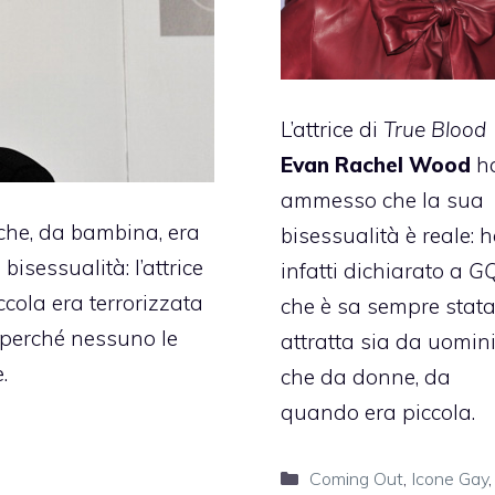
L’attrice di
True Blood
Evan Rachel Wood
h
ammesso che la sua
che, da bambina, era
bisessualità è reale: 
isessualità: l’attrice
infatti dichiarato a
G
ccola era terrorizzata
che è sa sempre stat
 perché nessuno le
attratta sia da uomin
.
che da donne, da
quando era piccola.
Categorie
Coming Out
,
Icone Gay
,