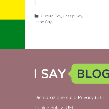
Categorie
Cultura Gay
,
Gossip Gay
,
Icone Gay
Dichiarazione sulla Privacy (UE)
Cookie Policy (UE)