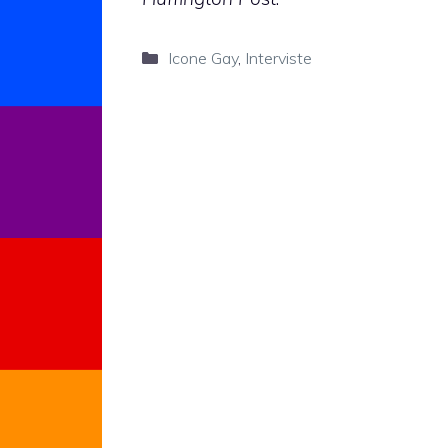
Categorie
Icone Gay
,
Interviste