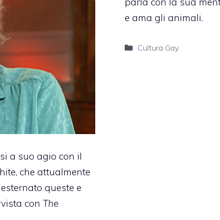
parla con la sua men
e ama gli animali.
Categorie
Cultura Gay
si a suo agio con il
ite, che attualmente
 esternato queste e
rvista con
The