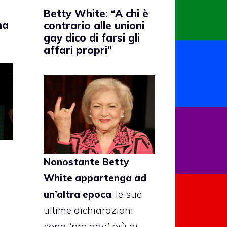
Betty White: “A chi è
na
contrario alle unioni
gay dico di farsi gli
affari propri”
Nonostante
Betty
White
appartenga ad
un’altra epoca
, le sue
ultime dichiarazioni
sono “pro gay” più di