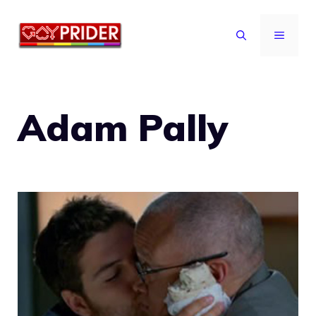
Vai
al
MENU
contenuto
Adam Pally